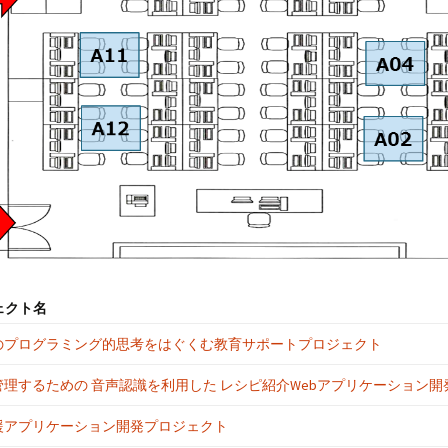
ェクト名
のプログラミング的思考をはぐくむ教育サポートプロジェクト
管理するための 音声認識を利用した レシピ紹介Webアプリケーション開
援アプリケーション開発プロジェクト