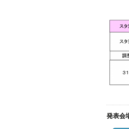
2015年度 発表会開催
2021年度「プロジェク
2015年度「
202
概要
ト演習D・E」プロジェ
ト演習合同発
“Pr
クト一覧
票結果
E” 
stu
2021年度「プロジェク
ト演習B・C」プロジェ
クト一覧
2020年度「プロジェク
202
ト演習D・E」プロジェ
“Pr
クト一覧
E” 
stu
2020年度「プロジェク
ト演習B・C」プロジェ
クト一覧
2019年度「ゼミナール
A・B」プロジェクト一
覧
2019年度「プロジェク
ト演習B・C」プロジェ
発表会場
クト一覧