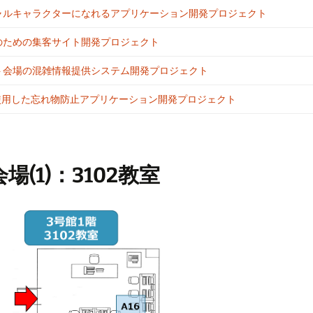
ャルキャラクターになれるアプリケーション開発プロジェクト
のための集客サイト開発プロジェクト
ト会場の混雑情報提供システム開発プロジェクト
を使用した忘れ物防止アプリケーション開発プロジェクト
場(1)：3102教室