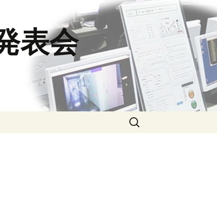
発表会
検
索: