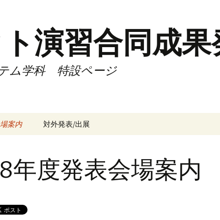
クト演習合同成果
テム学科 特設ページ
場案内
対外発表/出展
プロジェク
5年度発表会場案内
果発表
018年度発表会場案内
4年度発表会場案内
プロジェク
果発表
3年度発表会場案内
プロジェク
果発表
2年度発表会場案内