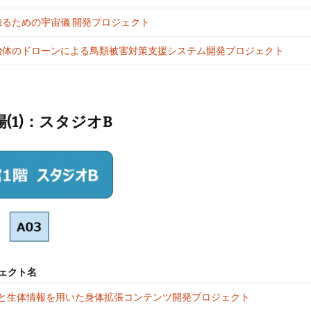
知るための宇宙儀 開発プロジェクト
治体のドローンによる鳥類被害対策支援システム開発プロジェクト
(1)：スタジオB
ェクト名
と生体情報を用いた身体拡張コンテンツ開発プロジェクト