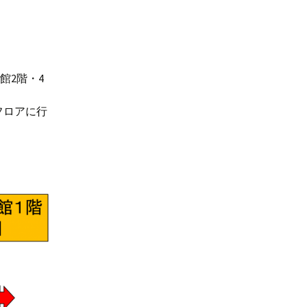
館2階・4
フロアに行