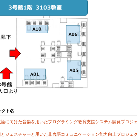
8 List of Projects in
minar A and B” for 5/6
esters’ students
ェクト名
教諭に向けた音楽を用いたプログラミング教育支援システム開発プロジ
能とジェスチャーと用いた非言語コミュニケーション能力向上プロジェ