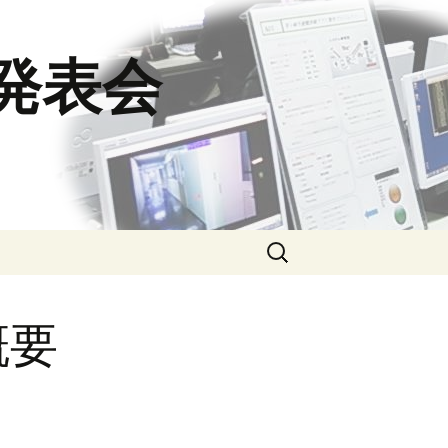
発表会
検
索:
概要