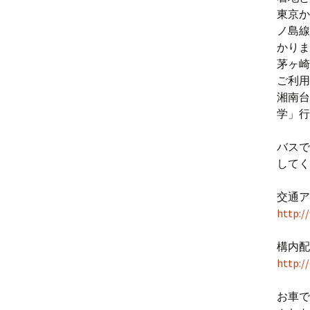
2018年度「ゼミナール
201
A・B」プロジェクト一
“Se
東京か
覧
sem
ノ島線
かりま
2018年度「プロジェク
茅ヶ崎
ト演習B・C」プロジェ
クト一覧
ご利用
湘南台
2017年度「ゼミナール
学」行
A・B」プロジェクト一
覧
バスで
2017年度「プロジェク
してく
ト演習B・C」プロジェ
クト一覧
交通ア
2016年度「ゼミナール
http:/
A・B」プロジェクト一
覧
構内配
2016年度「プロジェク
http:/
ト演習B・C」プロジェ
クト一覧
お車で