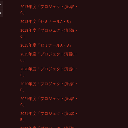
2
2017年度「プロジェクト演習B・
C」
9
2018年度「ゼミナールA・B」
2018年度「プロジェクト演習B・
C」
2019年度「ゼミナールA・B」
2019年度「プロジェクト演習B・
C」
2020年度「プロジェクト演習B・
C」
2020年度「プロジェクト演習D・
E」
2021年度「プロジェクト演習B・
C」
2021年度「プロジェクト演習D・
E」