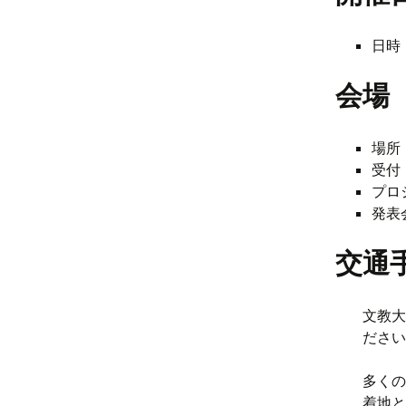
2015年度 発表会開催
2021年度「プロジェク
2015年度「
202
概要
ト演習D・E」プロジェ
ト演習合同発
“Pr
クト一覧
票結果
E” 
stu
日時：
2021年度「プロジェク
ト演習B・C」プロジェ
会場
クト一覧
2020年度「プロジェク
202
場所
ト演習D・E」プロジェ
“Pr
クト一覧
E” 
受付
stu
プロ
2020年度「プロジェク
発表
ト演習B・C」プロジェ
クト一覧
交通
2019年度「ゼミナール
A・B」プロジェクト一
覧
文教大
ださい
2019年度「プロジェク
ト演習B・C」プロジェ
クト一覧
多くの
着地と