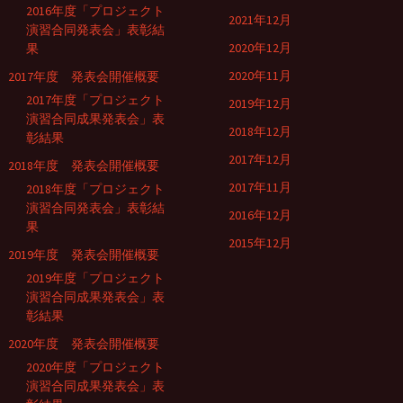
2016年度「プロジェクト
2021年12月
演習合同発表会」表彰結
2020年12月
果
2020年11月
2017年度 発表会開催概要
2017年度「プロジェクト
2019年12月
演習合同成果発表会」表
2018年12月
彰結果
2017年12月
2018年度 発表会開催概要
2017年11月
2018年度「プロジェクト
演習合同発表会」表彰結
2016年12月
果
2015年12月
2019年度 発表会開催概要
2019年度「プロジェクト
演習合同成果発表会」表
彰結果
2020年度 発表会開催概要
2020年度「プロジェクト
演習合同成果発表会」表