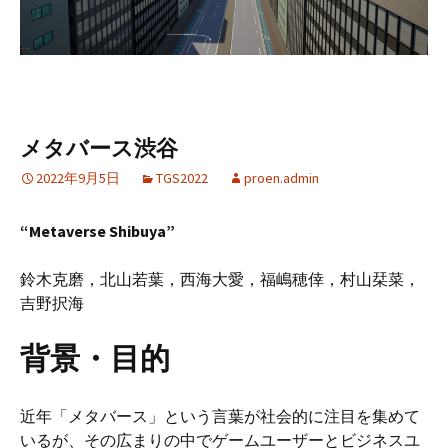
メタバース渋谷
2022年9月5日
TGS2022
proen.admin
“Metaverse Shibuya”
鈴木克磨，北山若葉，西海大愛，福嶋穂倖，村山栞菜，
吉野択海
背景・目的
近年「メタバース」という言葉が社会的に注目を集めて
いるが、その広まりの中でゲームユーザーとビジネスユ