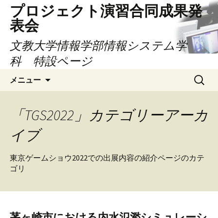
コ
プロジェクト演習合同成果発
ン
表会
テ
ン
文教大学情報学部情報システム学
ツ
科 特設ページ
へ
検
ス
メニュー
索:
キ
ッ
プ
「TGS2022」カテゴリーアーカ
イブ
東京ゲームショウ2022での出展内容の紹介ページのカテ
ゴリ
茅ヶ崎市における内水氾濫シミュレーシ