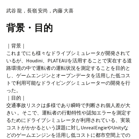
武谷 龍，長嶺 安尚，内藤 大喜
背景・目的
｜背景｜
これまでにも様々なドライブシミュレータが開発されて
いるが、Houdini、PLATEAUを活用することで実在する道
路環境の中で運転者の運転状況を測定することを目的と
し、ゲームエンジンとオープンデータを活用した低コス
トで利用可能なドライビングシミュレーターの開発を行
った。
｜目的｜
交通事故リスクは多様であり瞬時で判断され個人差が大
きい 。そこで、運転者の行動特性や認知エラーを測定す
るためにドライブシミュレータが利用されている、実装
コストがかかるという課題に対しUnrealEngieやUnityな
どのゲームエンジンを活用し低コストに都市空間上での