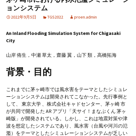
ョンシステム
2022年9月5日
TGS2022
proen.admin
An Inland Flooding Simulation System for Chigasaki
City
山岸 侑生，中瀬 草太，齋藤 翼，山下 類，高橋拓海
背景・目的
これまでに茅ヶ崎市では風水害をテーマとしたシミュレ
ーションシステムは開発されてこなかった。先行事例と
して、 東京大学 、株式会社キャドセンター、茅ヶ崎 市
が共同で開発した AR アプリ「天サイ！まなぶくん 茅ヶ
崎版」が開発されている。しかし、これは地震対策や津
波を想定したシステムであり、風水害（台風や河川の氾
濫）をテーマとしたシミュレーションシステムが乏しい