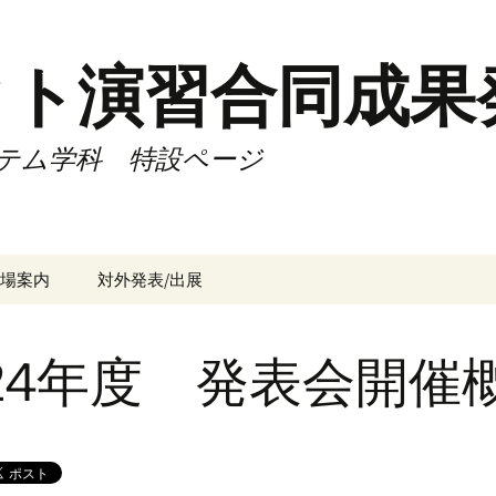
クト演習合同成果
テム学科 特設ページ
場案内
対外発表/出展
プロジェク
5年度発表会場案内
果発表
024年度 発表会開催
4年度発表会場案内
プロジェク
果発表
3年度発表会場案内
プロジェク
果発表
2年度発表会場案内