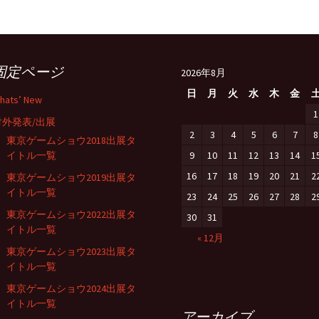
8 List of Projects in
minar A and B” for 5/6
esters’ students
固定ページ
2026年8月
日
月
火
水
木
金
hats’ New
1
対外発表/出展
2
3
4
5
6
7
8
東京ゲームショウ2018出展タ
イトル一覧
9
10
11
12
13
14
1
16
17
18
19
20
21
2
東京ゲームショウ2019出展タ
イトル一覧
23
24
25
26
27
28
2
東京ゲームショウ2022出展タ
30
31
イトル一覧
« 12月
東京ゲームショウ2023出展タ
イトル一覧
東京ゲームショウ2024出展タ
イトル一覧
アーカイブ