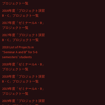
プロジェクト一覧
2016年度「プロジェクト演習
B・C」プロジェクト一覧
2017年度「ゼミナールA・B」
プロジェクト一覧
2017年度「プロジェクト演習
B・C」プロジェクト一覧
2018 List of Projects in
“Seminar A and B” for 5-6
semesters’ students
2018年度「ゼミナールA・B」
プロジェクト一覧
2018年度「プロジェクト演習
B・C」プロジェクト一覧
2019年度「ゼミナールA・B」
プロジェクト一覧
2019年度「プロジェクト演習