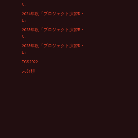
C」
2024年度「プロジェクト演習D・
E」
2025年度「プロジェクト演習B・
C」
2025年度「プロジェクト演習D・
E」
TGS2022
未分類