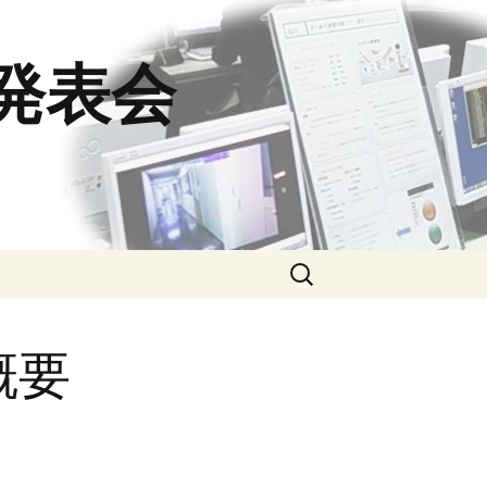
発表会
検
索:
概要