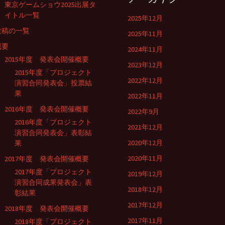
東京ゲームショウ2025出展タ
イトル一覧
2025年12月
投稿の一覧
2025年11月
概要
2024年11月
2015年度 発表会開催概要
2023年12月
2015年度「プロジェクト
2022年12月
演習合同発表会」投票結
果
2022年11月
2016年度 発表会開催概要
2022年9月
2016年度「プロジェクト
2021年12月
演習合同発表会」表彰結
2020年12月
果
2020年11月
2017年度 発表会開催概要
2017年度「プロジェクト
2019年12月
演習合同成果発表会」表
2018年12月
彰結果
2017年12月
2018年度 発表会開催概要
2017年11月
2018年度「プロジェクト