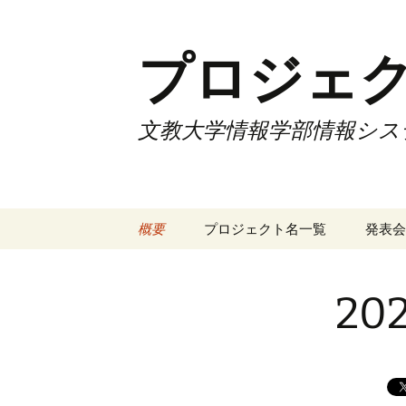
コ
ン
テ
プロジェ
ン
ツ
へ
文教大学情報学部情報シス
ス
キ
ッ
プ
概要
プロジェクト名一覧
発表会
2025年度 発表会開催
2025年度「プロジェク
2025年度「
202
概要
ト演習D・E」プロジェ
ト演習合同成
2
クト一覧
会」表彰結果
202
2024年度 発表会開催
2024年度「
概要
2025年度「プロジェク
ト演習合同成
ト演習B・C」プロジェ
会」表彰
202
クト一覧
2023年度 発表会開催
2023年度「
概要
ト演習合同成
202
2024年度「プロジェク
会」表彰結果