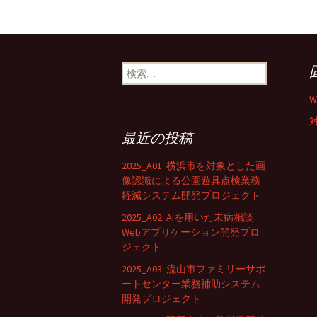
2018年度「ゼミナール
201
A・B」プロジェクト一
“Se
覧
sem
2018年度「プロジェク
ト演習B・C」プロジェ
検
クト一覧
索:
W
2017年度「ゼミナール
A・B」プロジェクト一
覧
最近の投稿
2017年度「プロジェク
2025_A01: 横浜市を対象とした画
ト演習B・C」プロジェ
像認識による公園遊具点検業務
クト一覧
軽減システム開発プロジェクト
2016年度「ゼミナール
2025_A02: AIを用いた未病相談
A・B」プロジェクト一
Webアプリケーション開発プロ
覧
ジェクト
2016年度「プロジェク
2025_A03: 流山市ファミリーサポ
ト演習B・C」プロジェ
ートセンター業務補助システム
クト一覧
開発プロジェクト