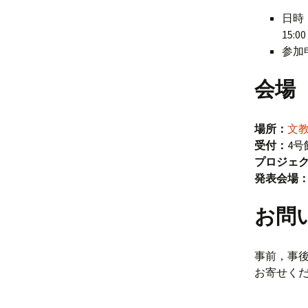
2015年度 発表会開催
2021年度「プロジェク
2015年度「
202
概要
ト演習D・E」プロジェ
ト演習合同発
“Pr
日時：
クト一覧
票結果
E” 
stu
15:
参加
2021年度「プロジェク
ト演習B・C」プロジェ
クト一覧
会場
2020年度「プロジェク
202
ト演習D・E」プロジェ
“Pr
クト一覧
E” 
場所：
文
stu
受付：
4号
2020年度「プロジェク
プロジェ
ト演習B・C」プロジェ
クト一覧
発表会場
2019年度「ゼミナール
お問
A・B」プロジェクト一
覧
事前，事後の問
2019年度「プロジェク
ト演習B・C」プロジェ
お寄せくださ
クト一覧