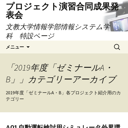
コ
プロジェクト演習合同成果発
ン
表会
テ
ン
文教大学情報学部情報システム学
ツ
科 特設ページ
へ
検
ス
メニュー
索:
キ
ッ
プ
「2019年度「ゼミナールA・
B」」カテゴリーアーカイブ
2019年度「ゼミナールA・B」各プロジェクト紹介用のカ
テゴリー
A01 自動運転検討用シミュレータ外界環