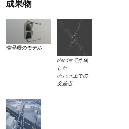
成果物
信号機のモデル
blenderで作成
した
blender上での
交差点