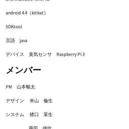
android 4.4（kitkat）
SDKtool
言語 java
デバイス 臭気センサ Raspberry Pi 3
メンバー
PM 山本暢太
デザイン 米山 倫生
システム 猪口 茉生
藤田 伊吹