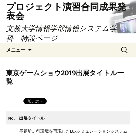
コ
プロジェクト演習合同成果発
ン
表会
テ
ン
文教大学情報学部情報システム学
ツ
科 特設ページ
へ
検
ス
メニュー
索:
キ
ッ
プ
東京ゲームショウ2019出展タイトル一
覧
No.
出展タイトル
長距離走行環境を再現したLUXシミュレーションシステム