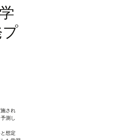
語学
発プ
実施され
を予測し
客と想定