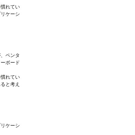
い慣れてい
プリケーシ
が、ペンタ
キーボード
い慣れてい
あると考え
アプリケーシ