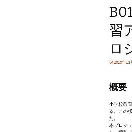
ト演習D・E」プロジェ
B
2022年度 発表会開催
クト一覧
2022年度「
202
概要
ト演習合同成
会」表彰結果
2024年度「プロジェク
202
習
2021年度 発表会開催
ト演習B・C」プロジェ
2021年度「
概要
クト名一覧
ト演習合同成
会」表彰結果
201
ロ
2020年度 発表会開催
2023年度「プロジェク
2020年度「
概要
ト演習D・E」プロジェ
ト演習合同成
201
クト一覧
会」表彰結果
2019年度 発表会開催
2019年度「
201
2019年1
概要
2023年度「プロジェク
ト演習合同成
ト演習B・C」プロジェ
会」表彰結果
クト一覧
201
2018年度 発表会開催
2018年度「
概要
ト演習合同発
概要
2022年度「プロジェク
彰結果
201
ト演習D・E」プロジェ
2017年度 発表会開催
クト一覧
2017年度「
概要
ト演習合同成
小学校教
会」表彰結果
2022年度「プロジェク
る。この
2016年度 発表会開催
ト演習B・C」プロジェ
2016年度「
た。
概要
クト一覧
ト演習合同発
彰結果
本プロジ