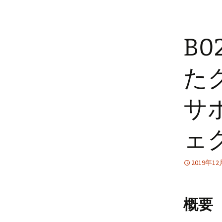
B
た
サ
ェ
2019年1
概要