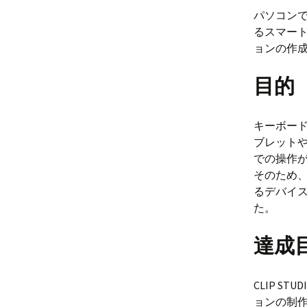
パソコン
るスマー
ョンの作
目的
キーボー
ブレットや
での操作
そのため
るデバイ
た。
達成
CLIP S
ョンの制作