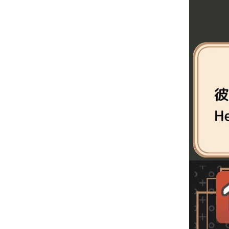
2015年度プロジェクト
演習成果発表一覧
（１）
2015年度プロジェクト
演習成果発表一覧
（２）