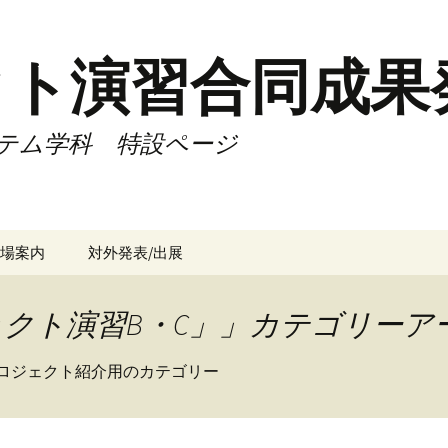
クト演習合同成果
テム学科 特設ページ
場案内
対外発表/出展
プロジェク
5年度発表会場案内
果発表
ジェクト演習B・C」」カテゴリーア
4年度発表会場案内
プロジェク
プロジェクト紹介用のカテゴリー
果発表
3年度発表会場案内
プロジェク
果発表
2年度発表会場案内