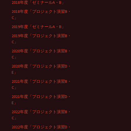
2018年度「ゼミナールA・B」
2018年度「プロジェクト演習B・
C」
2019年度「ゼミナールA・B」
2019年度「プロジェクト演習B・
C」
2020年度「プロジェクト演習B・
C」
2020年度「プロジェクト演習D・
E」
2021年度「プロジェクト演習B・
C」
2021年度「プロジェクト演習D・
E」
2022年度「プロジェクト演習B・
C」
2022年度「プロジェクト演習D・