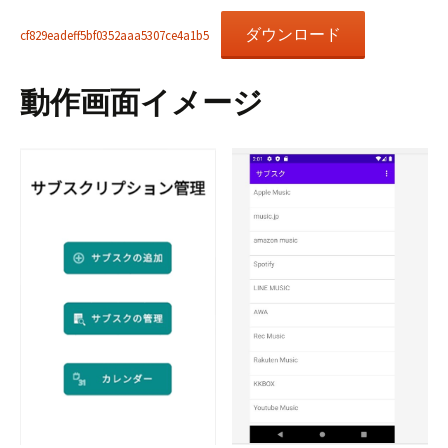
ダウンロード
cf829eadeff5bf0352aaa5307ce4a1b5
動作画面イメージ