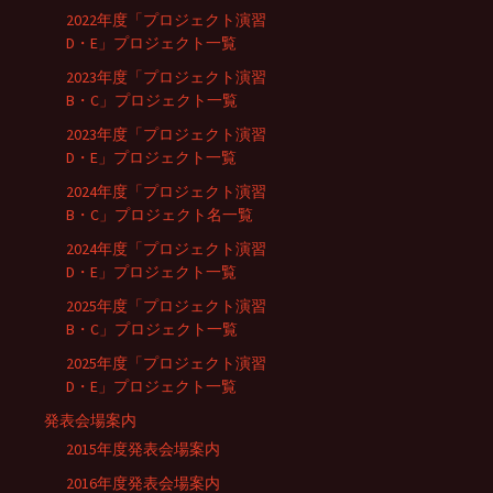
2022年度「プロジェクト演習
D・E」プロジェクト一覧
2023年度「プロジェクト演習
B・C」プロジェクト一覧
2023年度「プロジェクト演習
D・E」プロジェクト一覧
2024年度「プロジェクト演習
B・C」プロジェクト名一覧
2024年度「プロジェクト演習
D・E」プロジェクト一覧
2025年度「プロジェクト演習
B・C」プロジェクト一覧
2025年度「プロジェクト演習
D・E」プロジェクト一覧
発表会場案内
2015年度発表会場案内
2016年度発表会場案内