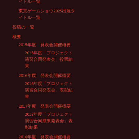
イトル一覧
東京ゲームショウ2025出展タ
イトル一覧
投稿の一覧
概要
2015年度 発表会開催概要
2015年度「プロジェクト
演習合同発表会」投票結
果
2016年度 発表会開催概要
2016年度「プロジェクト
演習合同発表会」表彰結
果
2017年度 発表会開催概要
2017年度「プロジェクト
演習合同成果発表会」表
彰結果
2018年度 発表会開催概要