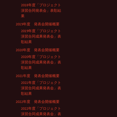
2018年度「プロジェクト
演習合同発表会」表彰結
果
2019年度 発表会開催概要
2019年度「プロジェクト
演習合同成果発表会」表
彰結果
2020年度 発表会開催概要
2020年度「プロジェクト
演習合同成果発表会」表
彰結果
2021年度 発表会開催概要
2021年度「プロジェクト
演習合同成果発表会」表
彰結果
2022年度 発表会開催概要
2022年度「プロジェクト
演習合同成果発表会」表