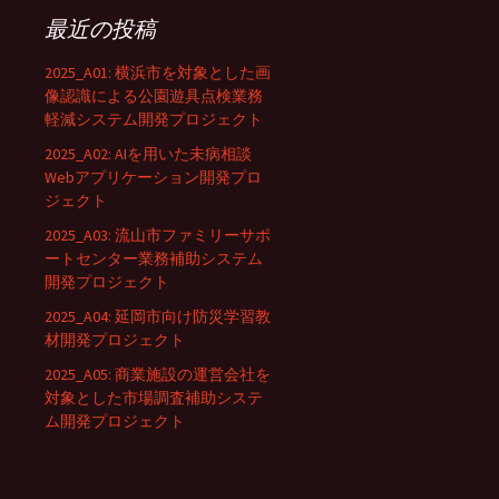
最近の投稿
2025_A01: 横浜市を対象とした画
像認識による公園遊具点検業務
軽減システム開発プロジェクト
2025_A02: AIを用いた未病相談
Webアプリケーション開発プロ
ジェクト
2025_A03: 流山市ファミリーサポ
ートセンター業務補助システム
開発プロジェクト
2025_A04: 延岡市向け防災学習教
材開発プロジェクト
2025_A05: 商業施設の運営会社を
対象とした市場調査補助システ
ム開発プロジェクト