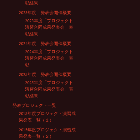
彰結果
2023年度 発表会開催概要
2023年度「プロジェクト
演習合同成果発表会」表
彰結果
2024年度 発表会開催概要
2024年度「プロジェクト
演習合同成果発表会」表
彰
2025年度 発表会開催概要
2025年度「プロジェクト
演習合同成果発表会」表
彰結果
発表プロジェクト一覧
2015年度プロジェクト演習成
果発表一覧（１）
2015年度プロジェクト演習成
果発表一覧（２）