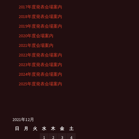
2017年度発表会場案内
2018年度発表会場案内
2019年度発表会場案内
2020年度会場案内
2021年度会場案内
2022年度発表会場案内
2023年度発表会場案内
2024年度発表会場案内
2025年度発表会場案内
2021年12月
日
月
火
水
木
金
土
1
2
3
4