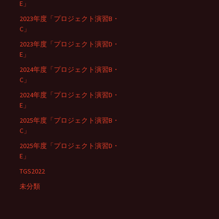
E」
2023年度「プロジェクト演習B・
C」
2023年度「プロジェクト演習D・
E」
2024年度「プロジェクト演習B・
C」
2024年度「プロジェクト演習D・
E」
2025年度「プロジェクト演習B・
C」
2025年度「プロジェクト演習D・
E」
TGS2022
未分類