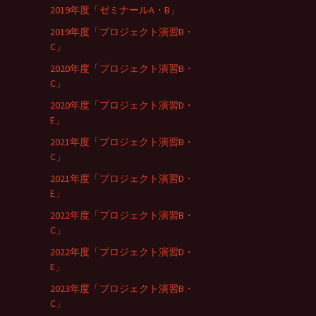
2019年度「ゼミナールA・B」
2019年度「プロジェクト演習B・
C」
2020年度「プロジェクト演習B・
C」
2020年度「プロジェクト演習D・
E」
2021年度「プロジェクト演習B・
C」
2021年度「プロジェクト演習D・
E」
2022年度「プロジェクト演習B・
C」
2022年度「プロジェクト演習D・
E」
2023年度「プロジェクト演習B・
C」