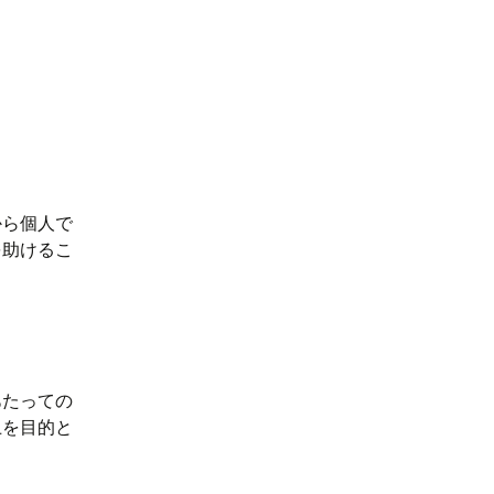
から個人で
を助けるこ
あたっての
上を目的と