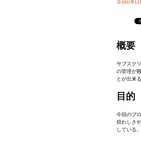
2021年1
ト演習D・E」プロジェ
2022年度 発表会開催
クト一覧
2022年度「
202
概要
ト演習合同成
会」表彰結果
2024年度「プロジェク
202
2021年度 発表会開催
ト演習B・C」プロジェ
2021年度「
概要
クト名一覧
ト演習合同成
会」表彰結果
201
概要
2020年度 発表会開催
2023年度「プロジェク
2020年度「
概要
ト演習D・E」プロジェ
ト演習合同成
201
クト一覧
会」表彰結果
サブスク
2019年度 発表会開催
2019年度「
201
概要
2023年度「プロジェク
ト演習合同成
の管理が
ト演習B・C」プロジェ
会」表彰結果
とが出来
クト一覧
201
2018年度 発表会開催
2018年度「
概要
ト演習合同発
目的
2022年度「プロジェク
彰結果
201
ト演習D・E」プロジェ
2017年度 発表会開催
クト一覧
2017年度「
概要
ト演習合同成
会」表彰結果
今回のプ
2022年度「プロジェク
煩わしさ
2016年度 発表会開催
ト演習B・C」プロジェ
2016年度「
概要
クト一覧
ト演習合同発
している
彰結果