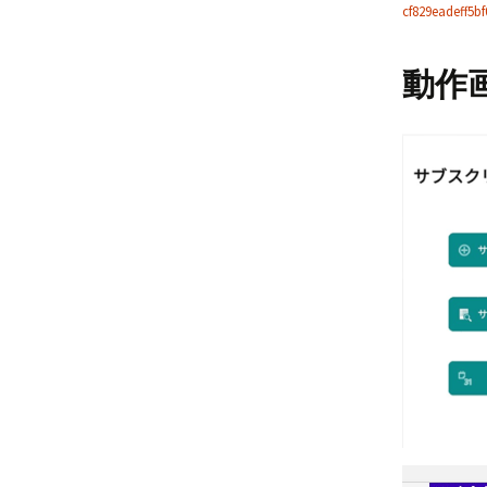
2018年度「ゼミナール
201
cf829eadeff5b
A・B」プロジェクト一
“Se
覧
sem
動作
2018年度「プロジェク
ト演習B・C」プロジェ
クト一覧
2017年度「ゼミナール
A・B」プロジェクト一
覧
2017年度「プロジェク
ト演習B・C」プロジェ
クト一覧
2016年度「ゼミナール
A・B」プロジェクト一
覧
2016年度「プロジェク
ト演習B・C」プロジェ
クト一覧