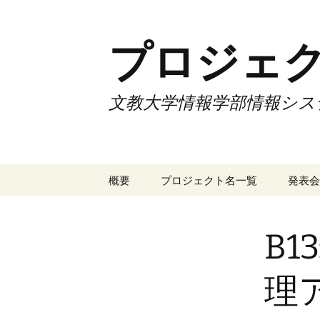
コ
ン
テ
プロジェ
ン
ツ
へ
文教大学情報学部情報シス
ス
キ
ッ
プ
概要
プロジェクト名一覧
発表会
2025年度 発表会開催
2025年度「プロジェク
2025年度「
202
概要
ト演習D・E」プロジェ
ト演習合同成
B1
クト一覧
会」表彰結果
202
2024年度 発表会開催
2024年度「
概要
2025年度「プロジェク
ト演習合同成
ト演習B・C」プロジェ
会」表彰
202
理
クト一覧
2023年度 発表会開催
2023年度「
概要
ト演習合同成
202
2024年度「プロジェク
会」表彰結果