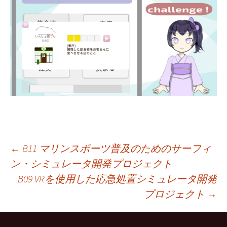
投
←
B11 マリンスポーツ普及のためのサーフィ
ン・シミュレータ開発プロジェクト
B09 VRを使用した応急処置シミュレータ開発
稿
プロジェクト
→
ナ