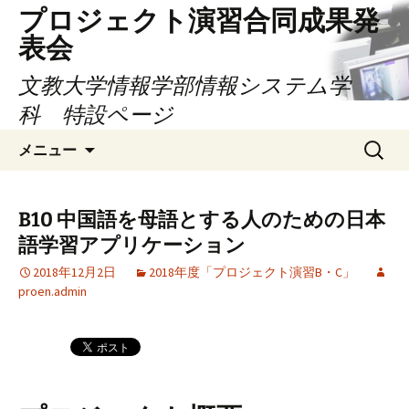
コ
プロジェクト演習合同成果発
ン
表会
テ
ン
文教大学情報学部情報システム学
ツ
科 特設ページ
へ
検
ス
メニュー
索:
キ
ッ
プ
B10 中国語を母語とする人のための日本
語学習アプリケーション
2018年12月2日
2018年度「プロジェクト演習B・C」
proen.admin