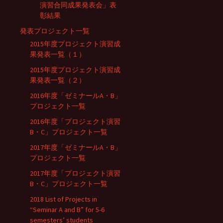
演習合同成果発表会」表
彰結果
発表プロジェクト一覧
2015年度プロジェクト演習成
果発表一覧（１）
2015年度プロジェクト演習成
果発表一覧（２）
2016年度「ゼミナールA・B」
プロジェクト一覧
2016年度「プロジェクト演習
B・C」プロジェクト一覧
2017年度「ゼミナールA・B」
プロジェクト一覧
2017年度「プロジェクト演習
B・C」プロジェクト一覧
2018 List of Projects in
“Seminar A and B” for 5-6
semesters’ students