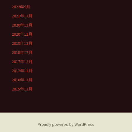
2022年9月
2021年12月
2020年12月
2020年11月
2019年12月
2018年12月
2017年12月
2017年11月
2016年12月
2015年12月
Proudly powered by WordPress