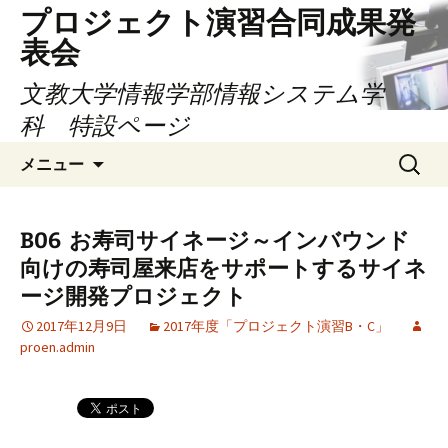
コ
プロジェクト演習合同成果発
ン
表会
テ
ン
文教大学情報学部情報システム学
ツ
科 特設ページ
へ
検
ス
メニュー
索:
キ
ッ
プ
B06 お寿司サイネージ～インバウンド
向けの寿司屋来店をサポートするサイネ
ージ開発プロジェクト
2017年12月9日
2017年度「プロジェクト演習B・C」
proen.admin