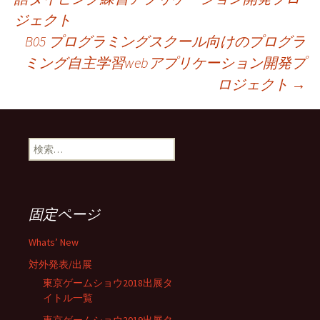
ジェクト
稿
B05 プログラミングスクール向けのプログラ
ミング自主学習webアプリケーション開発プ
ナ
ロジェクト
→
ビ
検
ゲ
索:
ー
固定ページ
シ
Whats’ New
対外発表/出展
東京ゲームショウ2018出展タ
ョ
イトル一覧