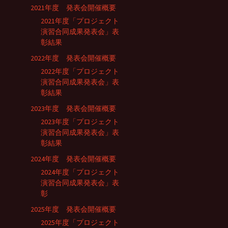
2021年度 発表会開催概要
2021年度「プロジェクト
演習合同成果発表会」表
彰結果
2022年度 発表会開催概要
2022年度「プロジェクト
演習合同成果発表会」表
彰結果
2023年度 発表会開催概要
2023年度「プロジェクト
演習合同成果発表会」表
彰結果
2024年度 発表会開催概要
2024年度「プロジェクト
演習合同成果発表会」表
彰
2025年度 発表会開催概要
2025年度「プロジェクト