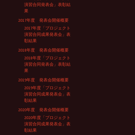
演習合同発表会」表彰結
果
2017年度 発表会開催概要
2017年度「プロジェクト
演習合同成果発表会」表
彰結果
2018年度 発表会開催概要
2018年度「プロジェクト
演習合同発表会」表彰結
果
2019年度 発表会開催概要
2019年度「プロジェクト
演習合同成果発表会」表
彰結果
2020年度 発表会開催概要
2020年度「プロジェクト
演習合同成果発表会」表
彰結果