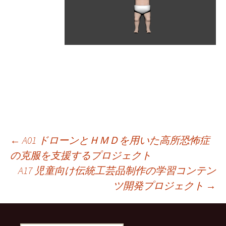
投
←
A01 ドローンとＨＭＤを用いた高所恐怖症
の克服を支援するプロジェクト
A17 児童向け伝統工芸品制作の学習コンテン
稿
ツ開発プロジェクト
→
ナ