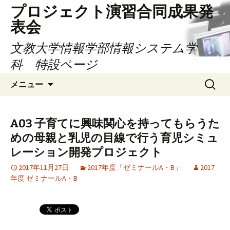
コ
プロジェクト演習合同成果発
ン
表会
テ
ン
文教大学情報学部情報システム学
ツ
科 特設ページ
へ
検
ス
メニュー
索:
キ
ッ
プ
A03 子育てに興味関心を持ってもらうた
めの母親と乳児の目線で行う育児シミュ
レーション開発プロジェクト
2017年11月27日
2017年度「ゼミナールA・B」
2017
年度 ゼミナールA・B