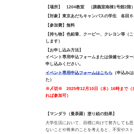
【場所】
1204教室 （講義室南棟1号館2階
【対象】東京あだちキャンパスの学生 各回６
【参加費】無料
【持ち物】色鉛筆、クーピー、クレヨン等（こ
します）
【お申し込み方法】
イベント専用申込フォームまたは保健センター
申し込みください。
イベント専用申込フォームはこちら
（申込みは
た）
※
〆切
※
2025年12月10日（水）16時まで
れば参加可）
【マンダラ（曼荼羅）塗り絵の効果】
大学生活において、目標に向けて努力しても思
ないことや将来のことを考えると、不安やスト