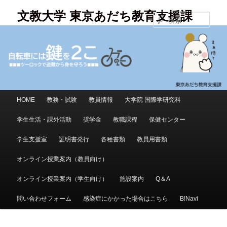
メ
文教大学 東京あだち教育支援課
イ
検
ン
索
コ
ン
テ
ン
ツ
メ
へ
HOME
教務・試験
教員情報
大学院 国際学研究科
イ
移
ン
学生生活・課外活動
奨学金
教職課程
保健センター
動
メ
学生支援室
証明書発行
各種書類
教員用書類
ニ
ュ
オンライン授業案内（教員向け）
ー
オンライン授業案内（学生向け）
施設案内
Q＆A
問い合わせフォーム
感染症にかかった場合はこちら
B!Navi