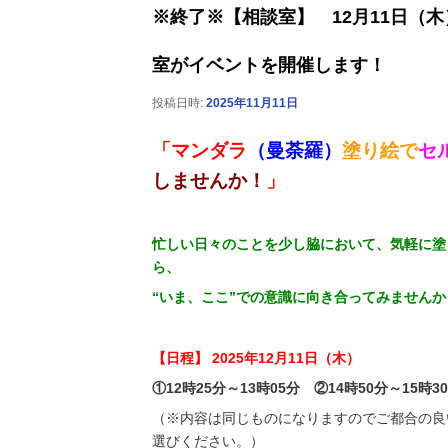
※終了※【相談室】 12月11日（
室がイベントを開催します！
投稿日時:
2025年11月11日
「マンダラ
（曼荼羅）
塗り絵で
セ
しませんか！
」
忙しい日々のことを少し脇において、気軽に塗
ら、
“いま、ここ”での意識に向き合ってみませんか
【日程】 2025年12月11日（木）
①12時25分～13時05分 ②14時50分～15時3
（※内容は同じものになりますのでご都合の良
選びください。）