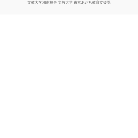
文教大学湘南校舎 文教大学 東京あだち教育支援課