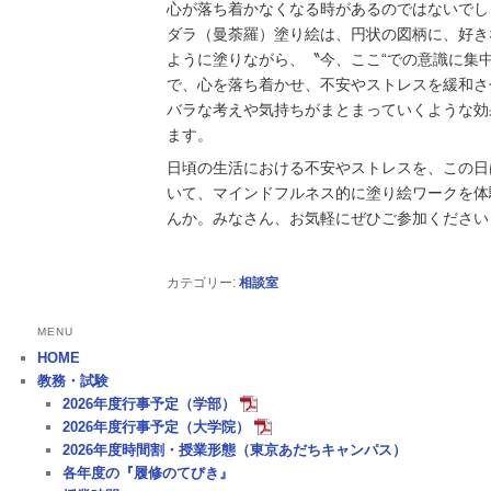
心が落ち着かなくなる時があるのではないでし
ダラ（曼荼羅）塗り絵は、円状の図柄に、好き
ように塗りながら、〝今、ここ“での意識に集
で、心を落ち着かせ、不安やストレスを緩和さ
バラな考えや気持ちがまとまっていくような効
ます。
日頃の生活における不安やストレスを、この日
いて、マインドフルネス的に塗り絵ワークを体
んか。みなさん、お気軽にぜひご参加ください
カテゴリー:
相談室
MENU
HOME
教務・試験
2026年度行事予定（学部）
2026年度行事予定（大学院）
2026年度時間割・授業形態（東京あだちキャンパス）
各年度の『履修のてびき』