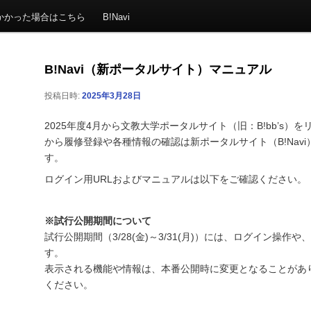
かかった場合はこちら
B!Navi
B!Navi（新ポータルサイト）マニュアル
投稿日時:
2025年3月28日
2025年度4月から文教大学ポータルサイト（旧：B!bb’s）を
から履修登録や各種情報の確認は新ポータルサイト（B!Nav
す。
ログイン用URLおよびマニュアルは以下をご確認ください。
※試行公開期間について
試行公開期間（3/28(金)～3/31(月)）には、ログイン操
す。
表示される機能や情報は、本番公開時に変更となることがあ
ください。