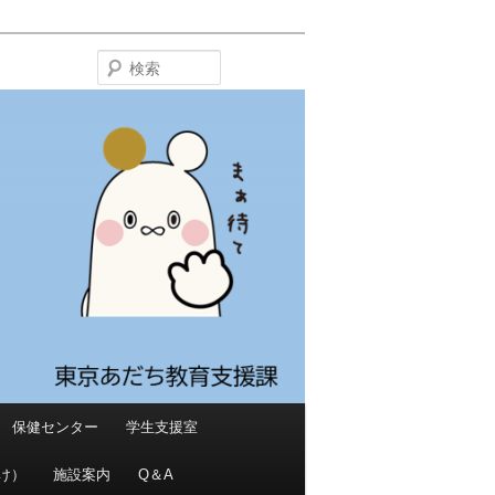
検
索
保健センター
学生支援室
け）
施設案内
Q＆A