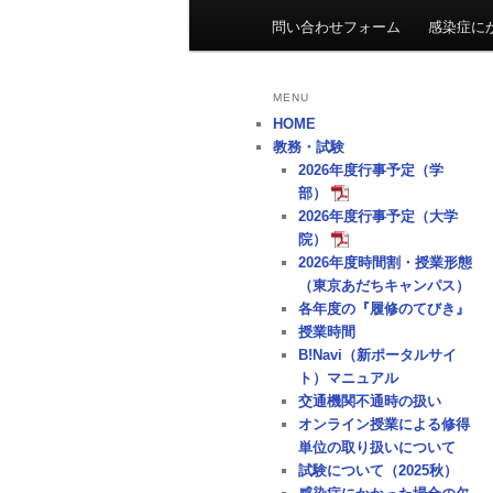
ニ
問い合わせフォーム
感染症に
ュ
ー
MENU
HOME
教務・試験
2026年度行事予定（学
部）
2026年度行事予定（大学
院）
2026年度時間割・授業形態
（東京あだちキャンパス）
各年度の『履修のてびき』
授業時間
B!Navi（新ポータルサイ
ト）マニュアル
交通機関不通時の扱い
オンライン授業による修得
単位の取り扱いについて
試験について（2025秋）