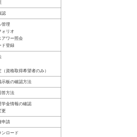
照
確認
ル管理
フォリオ
スアワー照会
ード登録
法
定（資格取得希望者のみ）
掲示板の確認方法
回答方法
奨学金情報の確認
変更
種申請
ウンロード