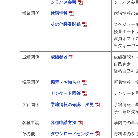
シラバス参照
シラバス参
授業関係
休講情報
休講情報の
その他授業関係
スケジュー
授業ポート
教員オフィ
出欠キーワ
成績関係
成績参照
成績確認方
自己判定
資格自己判
掲示関係
掲示・お知らせ
新着情報・
アンケート回答
アンケート
学籍関係
学籍情報の確認・変更
学籍情報・
学生連絡先
各種申請
各種申請方法
学内での各
その他
ダウンロードセンター
資料等のダ