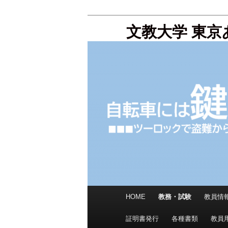
メ
文教大学 東
イ
ン
コ
ン
テ
ン
ツ
へ
移
動
メ
HOME
教務・試験
教員情
イ
ン
証明書発行
各種書類
教員
メ