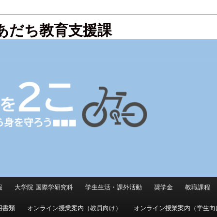
京あだち教育支援課
報
大学院 国際学研究科
学生生活・課外活動
奨学金
教職課程
用書類
オンライン授業案内（教員向け）
オンライン授業案内（学生向