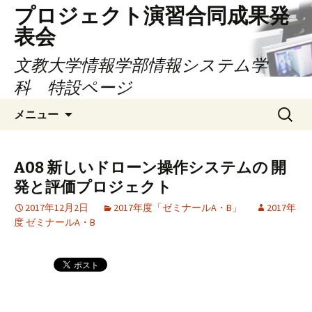
コ
プロジェクト演習合同成果発
ン
表会
テ
ン
文教大学情報学部情報システム学
ツ
科 特設ページ
へ
検
ス
メニュー
索:
キ
ッ
プ
A08 新しいドローン操作システムの 開
発と評価プロジェクト
2017年12月2日
2017年度「ゼミナールA・B」
2017年
度 ゼミナールA・B