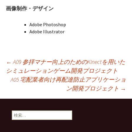
画像制作・デザイン
Adobe Photoshop
Adobe Illustrator
投
←
A09 参拝マナー向上のためのKinectを用いた
シミュレーションゲーム開発プロジェクト
A05 宅配業者向け再配達防止アプリケーショ
稿
ン開発プロジェクト
→
ナ
検
ビ
索: