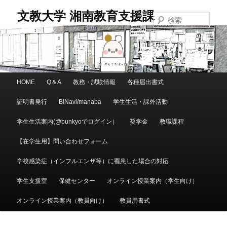
メ
文教大学 湘南教育支援課
イ
検
ン
索
コ
ン
テ
ン
メ
HOME
Q＆A
教務・試験情報
各種届出書式
ツ
イ
へ
ン
証明書発行
B!Navi/manaba
学生生活・課外活動
移
メ
学生生活案内(@bunkyoでログイン）
奨学金
教職課程
動
ニ
ュ
【在学生用】問い合わせフォーム
ー
学校感染症（インフルエンザ等）に罹患した場合の対応
学生支援室
保健センター
オンライン授業案内（学生向け）
オンライン授業案内（教員向け）
教員用書式