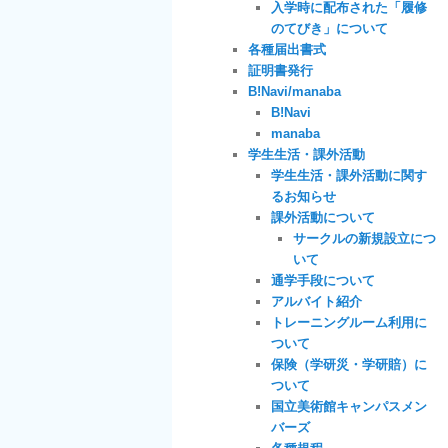
入学時に配布された「履修
のてびき」について
各種届出書式
証明書発行
B!Navi/manaba
B!Navi
manaba
学生生活・課外活動
学生生活・課外活動に関す
るお知らせ
課外活動について
サークルの新規設立につ
いて
通学手段について
アルバイト紹介
トレーニングルーム利用に
ついて
保険（学研災・学研賠）に
ついて
国立美術館キャンパスメン
バーズ