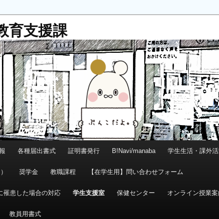
教育支援課
報
各種届出書式
証明書発行
B!Navi/manaba
学生生活・課外活
ン）
奨学金
教職課程
【在学生用】問い合わせフォーム
に罹患した場合の対応
学生支援室
保健センター
オンライン授業案
教員用書式