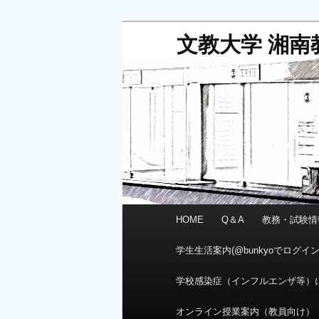
メ
文教大学 湘南
イ
ン
コ
ン
テ
ン
ツ
へ
移
動
メ
HOME
Q＆A
教務・試験情
イ
ン
学生生活案内(@bunkyoでログイ
メ
ニ
学校感染症（インフルエンザ等）
ュ
ー
オンライン授業案内（教員向け）