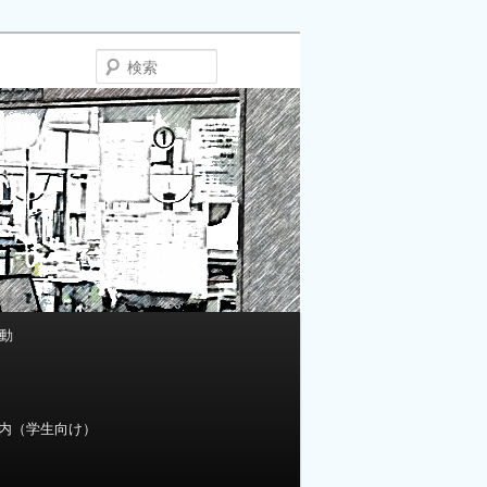
検
索
動
内（学生向け）