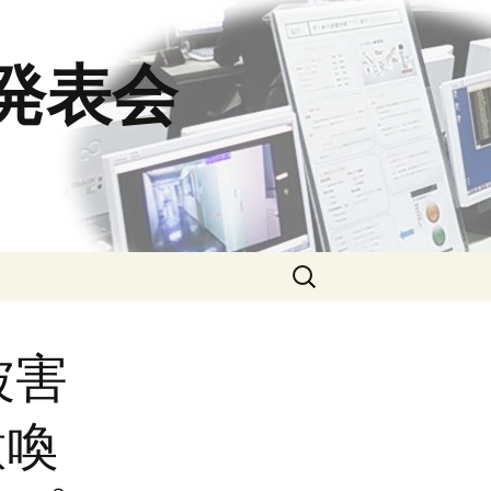
発表会
検
索:
被害
意喚