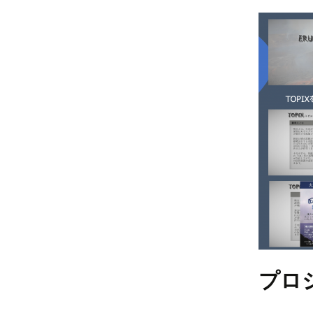
2015年度プロジェクト
演習成果発表一覧
（１）
2015年度プロジェクト
演習成果発表一覧
（２）
プロ