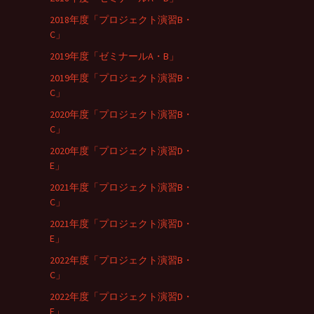
2018年度「プロジェクト演習B・
C」
2019年度「ゼミナールA・B」
2019年度「プロジェクト演習B・
C」
2020年度「プロジェクト演習B・
C」
2020年度「プロジェクト演習D・
E」
2021年度「プロジェクト演習B・
C」
2021年度「プロジェクト演習D・
E」
2022年度「プロジェクト演習B・
C」
2022年度「プロジェクト演習D・
E」