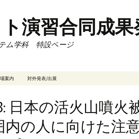
クト演習合同成果
テム学科 特設ページ
場案内
対外発表/出展
プロジェク
5年度発表会場案内
果発表
03: 日本の活火山噴火
4年度発表会場案内
プロジェク
果発表
3年度発表会場案内
囲内の人に向けた注
プロジェク
果発表
2年度発表会場案内