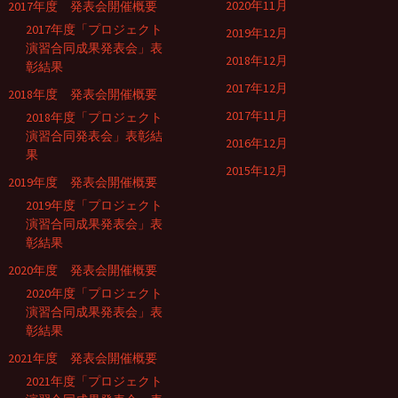
2020年11月
2017年度 発表会開催概要
2017年度「プロジェクト
2019年12月
演習合同成果発表会」表
2018年12月
彰結果
2017年12月
2018年度 発表会開催概要
2017年11月
2018年度「プロジェクト
演習合同発表会」表彰結
2016年12月
果
2015年12月
2019年度 発表会開催概要
2019年度「プロジェクト
演習合同成果発表会」表
彰結果
2020年度 発表会開催概要
2020年度「プロジェクト
演習合同成果発表会」表
彰結果
2021年度 発表会開催概要
2021年度「プロジェクト