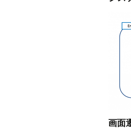
2018年度「ゼミナール
201
A・B」プロジェクト一
“Se
覧
sem
2018年度「プロジェク
ト演習B・C」プロジェ
クト一覧
2017年度「ゼミナール
A・B」プロジェクト一
覧
2017年度「プロジェク
ト演習B・C」プロジェ
クト一覧
2016年度「ゼミナール
A・B」プロジェクト一
覧
2016年度「プロジェク
ト演習B・C」プロジェ
クト一覧
画面