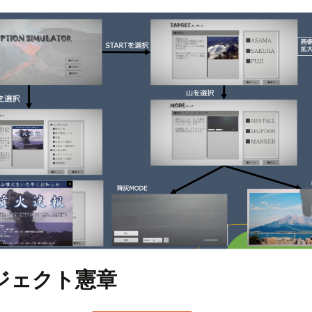
ジェクト憲章