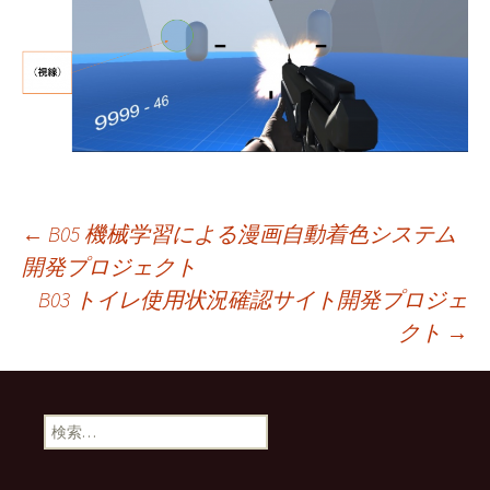
投
←
B05 機械学習による漫画自動着色システム
開発プロジェクト
B03 トイレ使用状況確認サイト開発プロジェ
稿
クト
→
ナ
検
ビ
索: