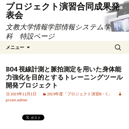
コ
プロジェクト演習合同成果発
ン
表会
テ
ン
文教大学情報学部情報システム学
ツ
科 特設ページ
へ
検
ス
メニュー
索:
キ
ッ
プ
B04 視線計測と脈拍測定を用いた身体能
力強化を目的とするトレーニングツール
開発プロジェクト
2019年12月1日
2019年度「プロジェクト演習B・C」
proen.admin