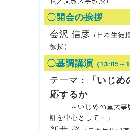
長／文教大学教授）
〇開会の挨拶
会沢 信彦
（日本生徒
教授）
〇基調講演
（13:05～1
テーマ：
「いじめ
応するか
～いじめの重大事
訂を中心として～」