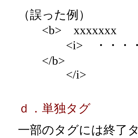
（誤った例）
<b> xxxxxxx
<i> ・・・・
</b>
</i>
ｄ．単独タグ
一部のタグには終了