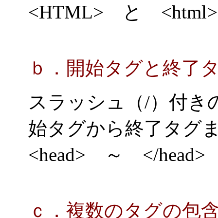
<HTML> と <ht
ｂ．開始タグと終了
スラッシュ（/）付き
始タグから終了タグ
<head> ～ </hea
ｃ．複数のタグの包