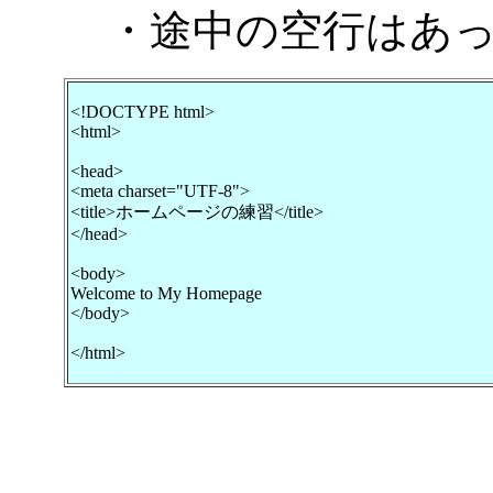
・途中の空行はあっ
<!DOCTYPE html>
<html>
<head>
<meta charset="UTF-8">
<title>ホームページの練習</title>
</head>
<body>
Welcome to My Homepage
</body>
</html>